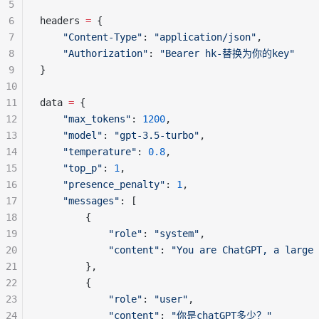
5
6
headers 
=
 {
7
"Content-Type"
: 
"application/json"
,
8
"Authorization"
: 
"Bearer hk-替换为你的key"
9
}
10
11
data 
=
 {
12
"max_tokens"
: 
1200
,
13
"model"
: 
"gpt-3.5-turbo"
,
14
"temperature"
: 
0.8
,
15
"top_p"
: 
1
,
16
"presence_penalty"
: 
1
,
17
"messages"
: [
18
        {
19
"role"
: 
"system"
,
20
"content"
: 
"You are ChatGPT, a large
21
        },
22
        {
23
"role"
: 
"user"
,
24
"content"
: 
"你是chatGPT多少？"