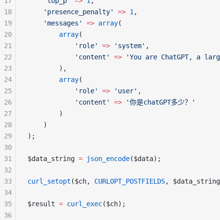
17
'top_p'
=>
1
,
18
'presence_penalty'
=>
1
,
19
'messages'
=>
array
(
20
array
(
21
'role'
=>
'system'
,
22
'content'
=>
'You are ChatGPT, a larg
23
        ),
24
array
(
25
'role'
=>
'user'
,
26
'content'
=>
'你是chatGPT多少？'
27
        )
28
    )
29
);
30
31
$data_string 
=
json_encode
($data);
32
33
curl_setopt
($ch, 
CURLOPT_POSTFIELDS
, $data_string
34
35
$result 
=
curl_exec
($ch);
36