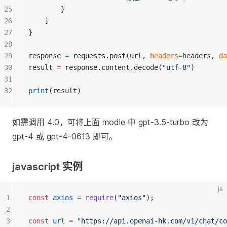
25
        }
26
    ]
27
}
28
29
response 
=
 requests.post(url, 
headers
=
headers, 
da
30
result 
=
 response.content.decode(
"utf-8"
)
31
32
print
(result)
如需调用 4.0，可将上面 modle 中 gpt-3.5-turbo 改为
gpt-4 或 gpt-4-0613 即可。
javascript 实例
js
1
const
axios
=
require
(
"axios"
);
2
3
const
url
=
"https://api.openai-hk.com/v1/chat/co