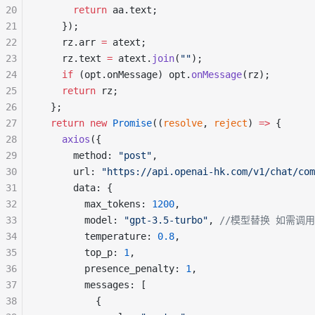
20
return
 aa.text;
21
    });
22
    rz.arr 
=
 atext;
23
    rz.text 
=
 atext.
join
(
""
);
24
if
 (opt.onMessage) opt.
onMessage
(rz);
25
return
 rz;
26
  };
27
return
new
Promise
((
resolve
, 
reject
) 
=>
 {
28
axios
({
29
      method: 
"post"
,
30
      url: 
"https://api.openai-hk.com/v1/chat/com
31
      data: {
32
        max_tokens: 
1200
,
33
        model: 
"gpt-3.5-turbo"
, 
//模型替换 如需调用4.
34
        temperature: 
0.8
,
35
        top_p: 
1
,
36
        presence_penalty: 
1
,
37
        messages: [
38
          {