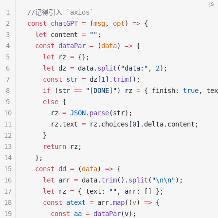
js
1
//记得引入 `axios`
2
const
chatGPT
=
 (
msg
, 
opt
) 
=>
 {
3
let
 content 
=
""
;
4
const
dataPar
=
 (
data
) 
=>
 {
5
let
 rz 
=
 {};
6
let
 dz 
=
 data.
split
(
"data:"
, 
2
);
7
const
str
=
 dz[
1
].
trim
();
8
if
 (str 
==
"[DONE]"
) rz 
=
 { finish: 
true
, tex
9
else
 {
10
      rz 
=
JSON
.
parse
(str);
11
      rz.text 
=
 rz.choices[
0
].delta.content;
12
    }
13
return
 rz;
14
  };
15
const
dd
=
 (
data
) 
=>
 {
16
let
 arr 
=
 data.
trim
().
split
(
"
\n\n
"
);
17
let
 rz 
=
 { text: 
""
, arr: [] };
18
const
atext
=
 arr.
map
((
v
) 
=>
 {
19
const
aa
=
dataPar
(v);