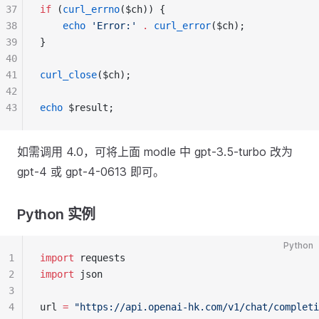
37
if
 (
curl_errno
($ch)) {
38
echo
'Error:'
.
curl_error
($ch);
39
}
40
41
curl_close
($ch);
42
43
echo
 $result;
如需调用 4.0，可将上面 modle 中 gpt-3.5-turbo 改为
gpt-4 或 gpt-4-0613 即可。
Python 实例
Python
1
import
 requests
2
import
 json
3
4
url 
=
"https://api.openai-hk.com/v1/chat/completi