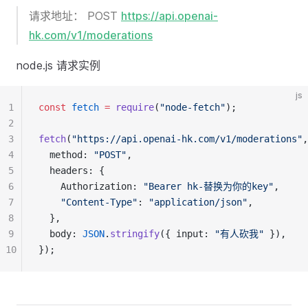
请求地址： POST
https://api.openai-
hk.com/v1/moderations
node.js 请求实例
js
1
const
fetch
=
require
(
"node-fetch"
);
2
3
fetch
(
"https://api.openai-hk.com/v1/moderations"
,
4
  method: 
"POST"
,
5
  headers: {
6
    Authorization: 
"Bearer hk-替换为你的key"
,
7
"Content-Type"
: 
"application/json"
,
8
  },
9
  body: 
JSON
.
stringify
({ input: 
"有人砍我"
 }),
10
});