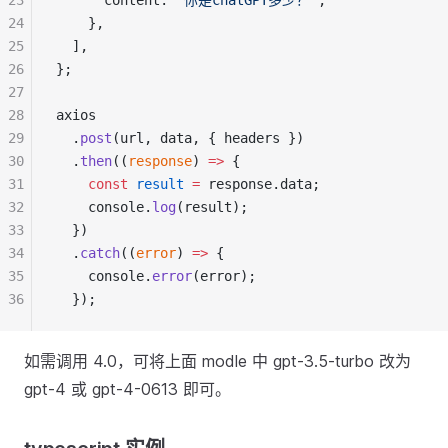
23
      content: 
"你是chatGPT多少？"
,
24
    },
25
  ],
26
};
27
28
axios
29
  .
post
(url, data, { headers })
30
  .
then
((
response
) 
=>
 {
31
const
result
=
 response.data;
32
    console.
log
(result);
33
  })
34
  .
catch
((
error
) 
=>
 {
35
    console.
error
(error);
36
  });
如需调用 4.0，可将上面 modle 中 gpt-3.5-turbo 改为
gpt-4 或 gpt-4-0613 即可。