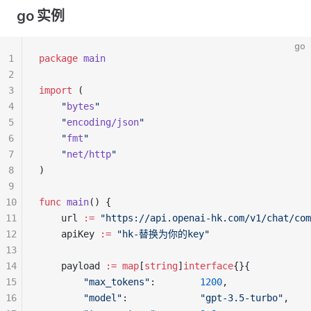
go 实例
go
1
package
main
2
3
import
 (
4
"
bytes
"
5
"
encoding/json
"
6
"
fmt
"
7
"
net/http
"
8
)
9
10
func
main
() {
11
	url 
:=
"https://api.openai-hk.com/v1/chat/com
12
	apiKey 
:=
"hk-替换为你的key"
13
14
	payload 
:=
map
[
string
]
interface
{}{
15
"max_tokens"
:        
1200
,
16
"model"
:             
"gpt-3.5-turbo"
,