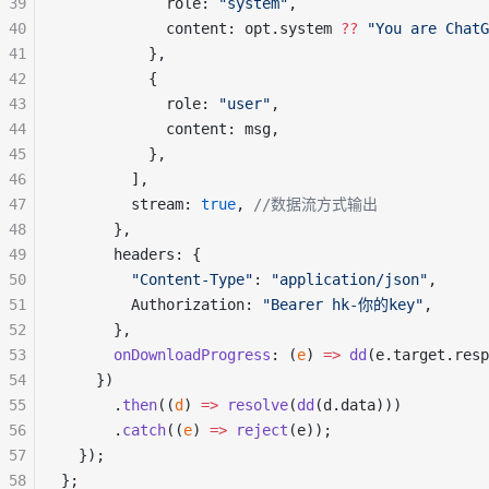
39
            role: 
"system"
,
40
            content: opt.system 
??
"You are ChatG
41
          },
42
          {
43
            role: 
"user"
,
44
            content: msg,
45
          },
46
        ],
47
        stream: 
true
, 
//数据流方式输出
48
      },
49
      headers: {
50
"Content-Type"
: 
"application/json"
,
51
        Authorization: 
"Bearer hk-你的key"
,
52
      },
53
onDownloadProgress
: (
e
) 
=>
dd
(e.target.resp
54
    })
55
      .
then
((
d
) 
=>
resolve
(
dd
(d.data)))
56
      .
catch
((
e
) 
=>
reject
(e));
57
  });
58
};