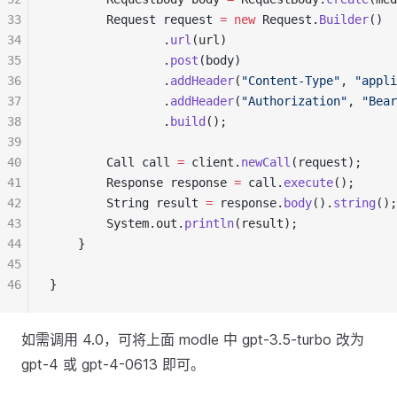
33
        Request request 
=
new
 Request.
Builder
()
34
                .
url
(url)
35
                .
post
(body)
36
                .
addHeader
(
"Content-Type"
, 
"appli
37
                .
addHeader
(
"Authorization"
, 
"Bea
38
                .
build
();
39
40
        Call call 
=
 client.
newCall
(request);
41
        Response response 
=
 call.
execute
();
42
        String result 
=
 response.
body
().
string
();
43
        System.out.
println
(result);
44
    }
45
46
}
如需调用 4.0，可将上面 modle 中 gpt-3.5-turbo 改为
gpt-4 或 gpt-4-0613 即可。