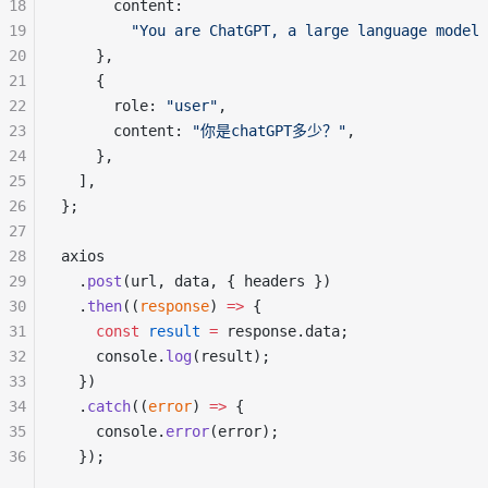
18
      content:
19
"You are ChatGPT, a large language model 
20
    },
21
    {
22
      role: 
"user"
,
23
      content: 
"你是chatGPT多少？"
,
24
    },
25
  ],
26
};
27
28
axios
29
  .
post
(url, data, { headers })
30
  .
then
((
response
) 
=>
 {
31
const
result
=
 response.data;
32
    console.
log
(result);
33
  })
34
  .
catch
((
error
) 
=>
 {
35
    console.
error
(error);
36
  });