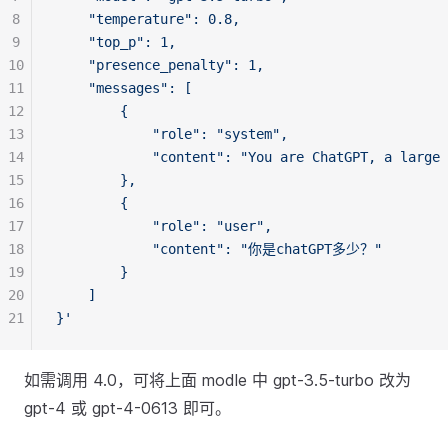
8
    "temperature": 0.8,
9
    "top_p": 1,
10
    "presence_penalty": 1,
11
    "messages": [
12
        {
13
            "role": "system",
14
            "content": "You are ChatGPT, a large 
15
        },
16
        {
17
            "role": "user",
18
            "content": "你是chatGPT多少？"
19
        }
20
    ]
21
}'
如需调用 4.0，可将上面 modle 中 gpt-3.5-turbo 改为
gpt-4 或 gpt-4-0613 即可。