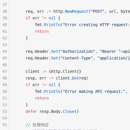
37
38
	req, err 
:=
 http.
NewRequest
(
"POST"
, url, byte
39
if
 err 
!=
nil
 {
40
		fmt.
Println
(
"Error creating HTTP request:
41
return
42
	}
43
44
	req.Header.
Set
(
"Authorization"
, 
"Bearer "
+
api
45
	req.Header.
Set
(
"Content-Type"
, 
"application/j
46
47
	client 
:=
&
http.Client{}
48
	resp, err 
:=
 client.
Do
(req)
49
if
 err 
!=
nil
 {
50
		fmt.
Println
(
"Error making API request:"
, 
51
return
52
	}
53
defer
 resp.Body.
Close
()
54
55
// 处理响应