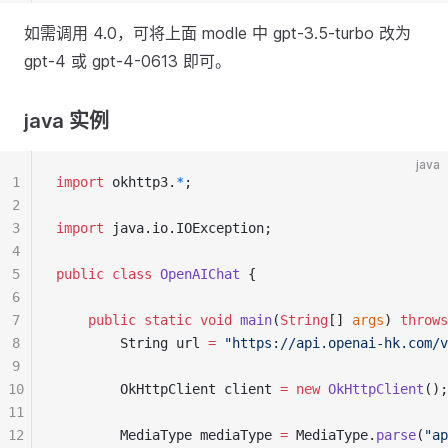
如需调用 4.0，可将上面 modle 中 gpt-3.5-turbo 改为
gpt-4 或 gpt-4-0613 即可。
java 实例
java
1
import
 okhttp3.
*
;
2
3
import
 java.io.IOException;
4
5
public
class
OpenAIChat
 {
6
7
public
static
void
main
(
String
[] 
args
) 
throws
8
        String url 
=
"https://api.openai-hk.com/v
9
10
        OkHttpClient client 
=
new
OkHttpClient
();
11
12
        MediaType mediaType 
=
 MediaType.
parse
(
"ap