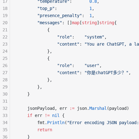
17
"temperature"
:       
0.8
,
18
"top_p"
:             
1
,
19
"presence_penalty"
:  
1
,
20
"messages"
: []
map
[
string
]
string
{
21
			{
22
"role"
:    
"system"
,
23
"content"
: 
"You are ChatGPT, a la
24
			},
25
			{
26
"role"
:    
"user"
,
27
"content"
: 
"你是chatGPT多少？"
,
28
			},
29
		},
30
	}
31
32
	jsonPayload, err 
:=
 json.
Marshal
(payload)
33
if
 err 
!=
nil
 {
34
		fmt.
Println
(
"Error encoding JSON payload:
35
return
36
	}