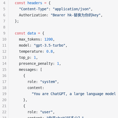
4
const
headers
=
 {
5
"Content-Type"
: 
"application/json"
,
6
  Authorization: 
"Bearer hk-替换为你的key"
,
7
};
8
9
const
data
=
 {
10
  max_tokens: 
1200
,
11
  model: 
"gpt-3.5-turbo"
,
12
  temperature: 
0.8
,
13
  top_p: 
1
,
14
  presence_penalty: 
1
,
15
  messages: [
16
    {
17
      role: 
"system"
,
18
      content:
19
"You are ChatGPT, a large language model 
20
    },
21
    {
22
      role: 
"user"
,