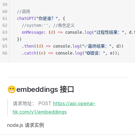
59
60
//调用
61
chatGPT
(
"你是谁？"
, {
62
//system:'', //角色定义
63
onMessage
: (
d
) 
=>
 console.
log
(
"过程性结果："
, d.
64
})
65
  .
then
((
d
) 
=>
 console.
log
(
"✅最终结果："
, d))
66
  .
catch
((
e
) 
=>
 console.
log
(
"❎错误："
, e));
😁embeddings 接口
请求地址： POST
https://api.openai-
hk.com/v1/embeddings
node.js 请求实例