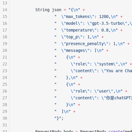
13
14
        String json 
=
"{
\n
"
+
15
"  
\"
max_tokens
\"
: 1200,
\n
"
+
16
"  
\"
model
\"
: 
\"
gpt-3.5-turbo
\"
,
\
17
"  
\"
temperature
\"
: 0.8,
\n
"
+
18
"  
\"
top_p
\"
: 1,
\n
"
+
19
"  
\"
presence_penalty
\"
: 1,
\n
"
+
20
"  
\"
messages
\"
: [
\n
"
+
21
"    {
\n
"
+
22
"      
\"
role
\"
: 
\"
system
\"
,
\n
"
+
23
"      
\"
content
\"
: 
\"
You are Cha
24
"    },
\n
"
+
25
"    {
\n
"
+
26
"      
\"
role
\"
: 
\"
user
\"
,
\n
"
+
27
"      
\"
content
\"
: 
\"
你是chatGP
28
"    }
\n
"
+
29
"  ]
\n
"
+
30
"}"
;
31
32
        RequestBody body 
=
 RequestBody.
create
(med