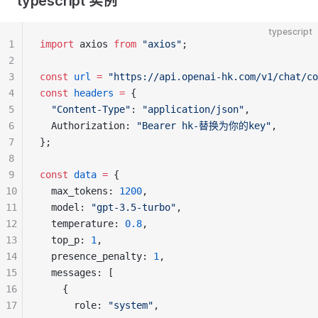
typescript 实例
typescript
1
import
 axios 
from
"axios"
;
2
3
const
url
=
"https://api.openai-hk.com/v1/chat/co
4
const
headers
=
 {
5
"Content-Type"
: 
"application/json"
,
6
  Authorization: 
"Bearer hk-替换为你的key"
,
7
};
8
9
const
data
=
 {
10
  max_tokens: 
1200
,
11
  model: 
"gpt-3.5-turbo"
,
12
  temperature: 
0.8
,
13
  top_p: 
1
,
14
  presence_penalty: 
1
,
15
  messages: [
16
    {
17
      role: 
"system"
,