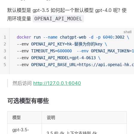
默认模型是 gpt-3.5 如何起一个默认模型 gpt-4.0 呢? 使
用环境变量
OPENAI_API_MODEL
shell
1
docker
run
--name
chatgpt-web
-d
-p
6040
:3002
\
2
--env 
OPENAI_API_KEY=hk-替换为你的key
\
3
--env 
TIMEOUT_MS=
600000
--env
OPENAI_MAX_TOKEN=
1
4
--env 
OPENAI_API_MODEL=gpt-4-0613
\
5
--env 
OPENAI_API_BASE_URL=https://api.openai-hk.c
然后访问
http://127.0.0.1:6040
可选模型有哪些
模型
说明
gpt-3.5-
3.5 的 4k 上下文支持到 4k