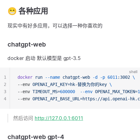
😁 各种应用
现实中有好多应用，可以选择一种你喜欢的
chatgpt-web
docker 启动 默认模型是 gpt-3.5
shell
1
docker
run
--name
chatgpt-web
-d
-p
6011
:3002
\
2
--env 
OPENAI_API_KEY=hk-替换为你的key
\
3
--env 
TIMEOUT_MS=
600000
--env
OPENAI_MAX_TOKEN=
1
4
--env 
OPENAI_API_BASE_URL=https://api.openai-hk.c
然后访问
http://127.0.0.1:6011
chatgpt-web gpt-4