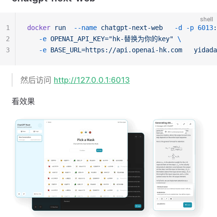
shell
1
docker
run
--name
chatgpt-next-web
-d
-p
6013
:
2
-e
OPENAI_API_KEY="hk-替换为你的key"
\
3
-e
BASE_URL=https://api.openai-hk.com
yidada
然后访问
http://127.0.0.1:6013
看效果