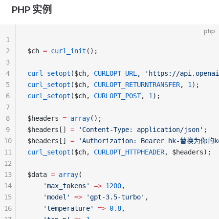
PHP 实例
php
1
2
$ch 
=
curl_init
();
3
4
curl_setopt
($ch, 
CURLOPT_URL
, 
'https://api.openai
5
curl_setopt
($ch, 
CURLOPT_RETURNTRANSFER
, 
1
);
6
curl_setopt
($ch, 
CURLOPT_POST
, 
1
);
7
8
$headers 
=
array
();
9
$headers[] 
=
'Content-Type: application/json'
;
10
$headers[] 
=
'Authorization: Bearer hk-替换为你的k
11
curl_setopt
($ch, 
CURLOPT_HTTPHEADER
, $headers);
12
13
$data 
=
array
(
14
'max_tokens'
=>
1200
,
15
'model'
=>
'gpt-3.5-turbo'
,
16
'temperature'
=>
0.8
,