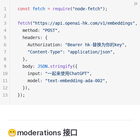
js
1
const
fetch
=
require
(
"node-fetch"
);
2
3
fetch
(
"https://api.openai-hk.com/v1/embeddings"
, 
4
  method: 
"POST"
,
5
  headers: {
6
    Authorization: 
"Bearer hk-替换为你的key"
,
7
"Content-Type"
: 
"application/json"
,
8
  },
9
  body: 
JSON
.
stringify
({
10
    input: 
"一起来使用ChatGPT"
,
11
    model: 
"text-embedding-ada-002"
,
12
  }),
13
});
😁moderations 接口