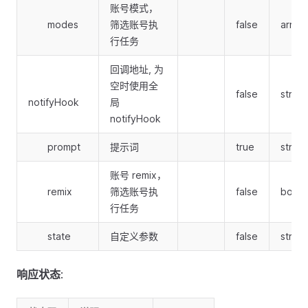
账号模式，
modes
筛选账号执
false
array
行任务
回调地址, 为
空时使用全
false
string
notifyHook
局
notifyHook
prompt
提示词
true
string
账号 remix，
remix
筛选账号执
false
boole
行任务
state
自定义参数
false
string
响应状态
: