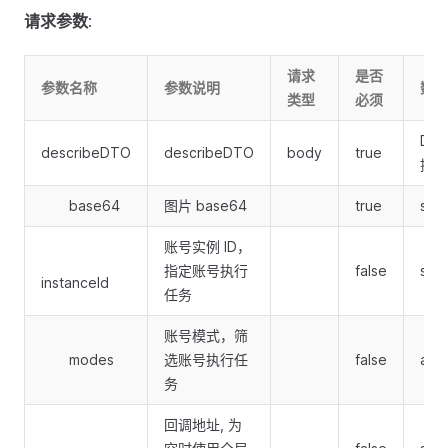
请求参数
:
请求
是否
参数名称
参数说明
数据
类型
必须
Des
describeDTO
describeDTO
body
true
提交
base64
图片 base64
true
stri
账号实例 ID，
指定账号执行
false
stri
instanceId
任务
账号模式，筛
modes
选账号执行任
false
arra
务
回调地址, 为