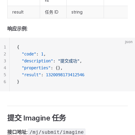
result
任务 ID
string
响应示例
:
json
1
{
2
"code"
: 
1
,
3
"description"
: 
"提交成功"
,
4
"properties"
: {},
5
"result"
: 
1320098173412546
6
}
提交 Imagine 任务
接口地址
:
/mj/submit/imagine