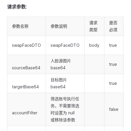
请求参数
:
请求
是否
参数名称
参数说明
类型
必须
S
swapFaceDTO
swapFaceDTO
body
true
人脸源图片
true
s
sourceBase64
base64
目标图片
true
s
targetBase64
base64
筛选账号执行任
务，不需要筛选
false
F
accountFilter
时设置为 null
或移除该参数