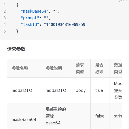
1
{
2
"maskBase64"
: 
""
,
3
"prompt"
: 
""
,
4
"taskId"
: 
"14001934816969359"
5
}
请求参数
:
请求
是否
数据
参数名称
参数说明
类型
必须
类型
Modal
modalDTO
modalDTO
body
true
提交
参数
局部重绘的
蒙版
false
string
maskBase64
base64