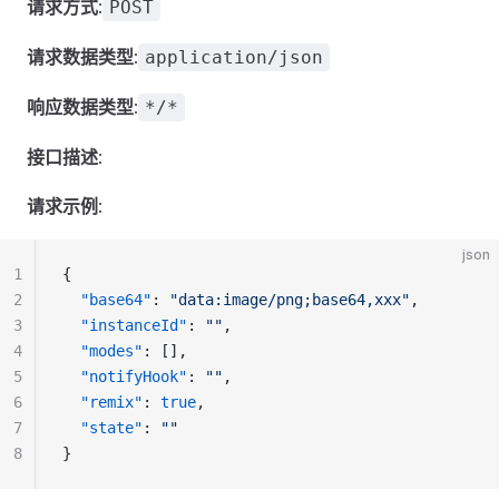
请求方式
:
POST
请求数据类型
:
application/json
响应数据类型
:
*/*
接口描述
:
请求示例
:
json
1
{
2
"base64"
: 
"data:image/png;base64,xxx"
,
3
"instanceId"
: 
""
,
4
"modes"
: [],
5
"notifyHook"
: 
""
,
6
"remix"
: 
true
,
7
"state"
: 
""
8
}