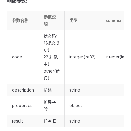
响应参数
:
参数说
参数名称
类型
schema
明
状态码:
1(提交成
功),
code
22(排队
integer(int32)
integer(int32
中),
other(错
误)
description
描述
string
扩展字
properties
object
段
result
任务 ID
string