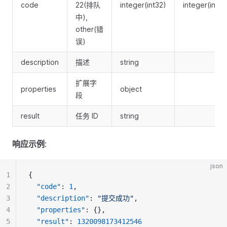
code
22(排队
integer(int32)
integer(int32
中),
other(错
误)
description
描述
string
扩展字
properties
object
段
result
任务 ID
string
响应示例
:
json
1
{
2
"code"
: 
1
,
3
"description"
: 
"提交成功"
,
4
"properties"
: {},
5
"result"
: 
1320098173412546