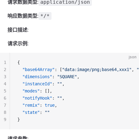
请求数据类型
:
application/json
响应数据类型
:
*/*
接口描述
:
请求示例
:
json
1
{
2
"base64Array"
: [
"data:image/png;base64,xxx1"
, 
"
3
"dimensions"
: 
"SQUARE"
,
4
"instanceId"
: 
""
,
5
"modes"
: [],
6
"notifyHook"
: 
""
,
7
"remix"
: 
true
,
8
"state"
: 
""
9
}
请求参数
: