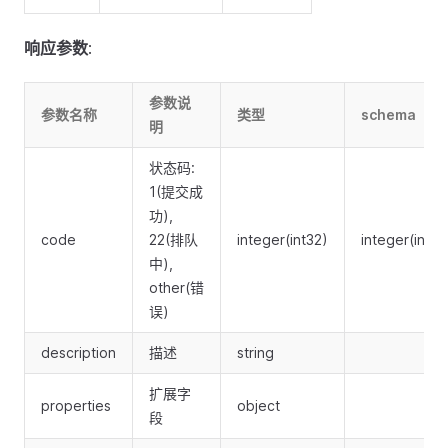
响应参数
:
参数说
参数名称
类型
schema
明
状态码:
1(提交成
功),
code
22(排队
integer(int32)
integer(int32
中),
other(错
误)
description
描述
string
扩展字
properties
object
段