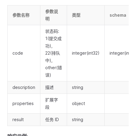
参数说
参数名称
类型
schema
明
状态码:
1(提交成
功),
code
22(排队
integer(int32)
integer(int32
中),
other(错
误)
description
描述
string
扩展字
properties
object
段
result
任务 ID
string