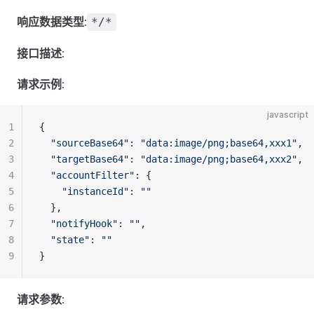
响应数据类型
:
*/*
接口描述
:
请求示例
:
javascript
1
{
2
"sourceBase64"
: 
"data:image/png;base64,xxx1"
,
3
"targetBase64"
: 
"data:image/png;base64,xxx2"
,
4
"accountFilter"
: {
5
"instanceId"
: 
""
6
  },
7
"notifyHook"
: 
""
,
8
"state"
: 
""
9
}
请求参数
: