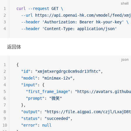
shell
1
curl
--request
GET
\
2
--url
https://api.openai-hk.com/vmodel/feed/xmj
3
--header
'Authorization: Bearer hk-your-key'
\
4
--header
'Content-Type: application/json'
返回体
json
1
{
2
"id"
: 
"xmjmtxergdrgc0cm9sdr13fhtc"
,
3
"model"
: 
"minimax-i2v"
,
4
"input"
: {
5
"first_frame_image"
: 
"https://avatars.githubu
6
"prompt"
: 
"微笑"
7
  },
8
"output"
: 
"https://file.aigpai.com/czjl/LxajD8t
9
"status"
: 
"succeeded"
,
10
"error"
: 
null