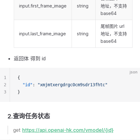
input.first_frame_image
string
地址，不支持
base64
尾帧图片 url
input.last_frame_image
string
地址，不支持
base64
返回体 得到 id
json
1
{
2
"id"
: 
"xmjmtxergdrgc0cm9sdr13fhtc"
3
}
2.查询任务状态
get
https://api.openai-hk.com/vmodel/{id}