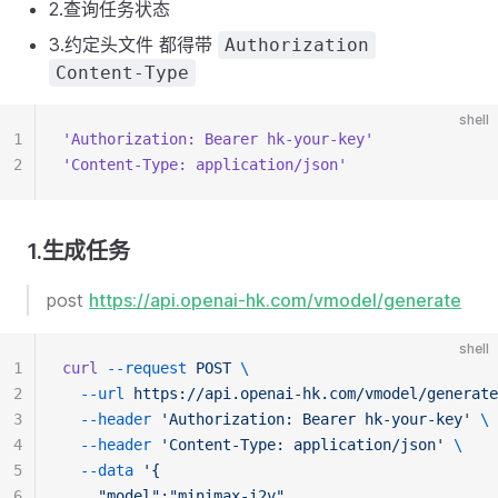
2.查询任务状态
3.约定头文件 都得带
Authorization
Content-Type
shell
1
'Authorization: Bearer hk-your-key'
2
'Content-Type: application/json'
1.生成任务
post
https://api.openai-hk.com/vmodel/generate
shell
1
curl
--request
POST
\
2
--url
https://api.openai-hk.com/vmodel/generate
3
--header
'Authorization: Bearer hk-your-key'
\
4
--header
'Content-Type: application/json'
\
5
--data
'{
6
    "model":"minimax-i2v",