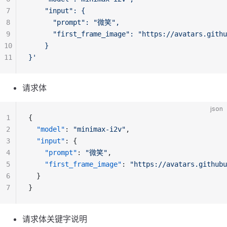
7
    "input": {
8
      "prompt": "微笑",
9
      "first_frame_image": "https://avatars.githu
10
    }
11
}'
请求体
json
1
{
2
"model"
: 
"minimax-i2v"
,
3
"input"
: {
4
"prompt"
: 
"微笑"
,
5
"first_frame_image"
: 
"https://avatars.githubu
6
  }
7
}
请求体关键字说明